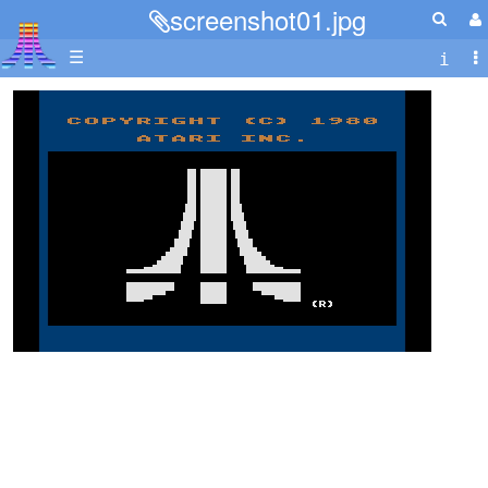
screenshot01.jpg
☰