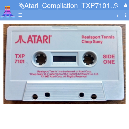
Atari_Compilation_TXP7101_Cass.jpg
☰