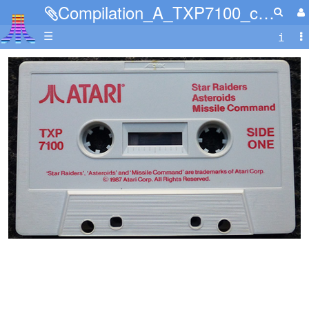
Compilation_A_TXP7100_cass.jpg
☰