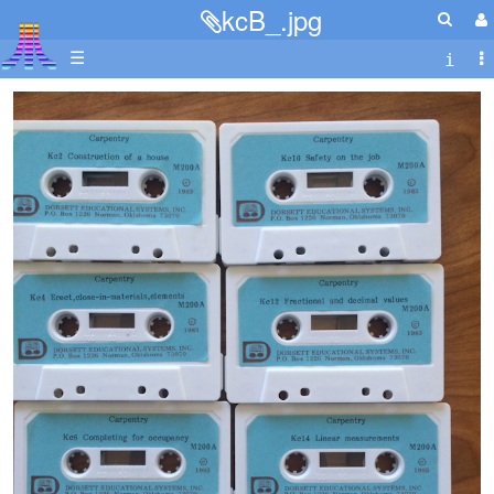
kcB_.jpg
☰