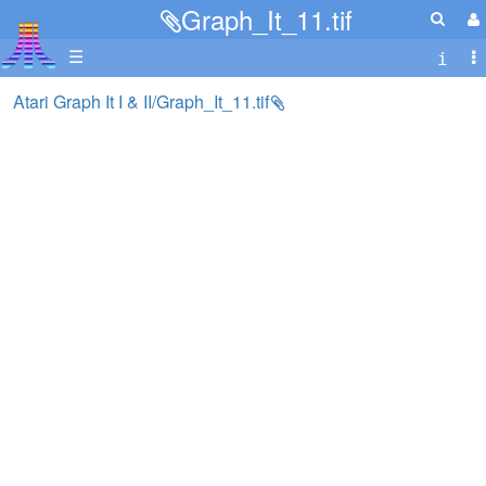
Graph_It_11.tif
☰
Atari Graph It I & II/Graph_It_11.tif