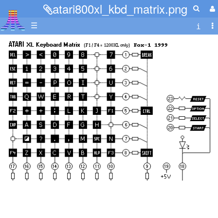
atari800xl_kbd_matrix.png
☰