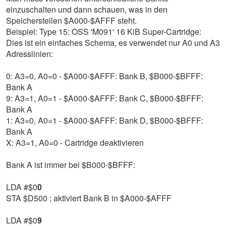
einzuschalten und dann schauen, was in den
Speicherstellen $A000-$AFFF steht.
Beispiel: Type 15: OSS 'M091' 16 KiB Super-Cartridge:
Dies ist ein einfaches Schema, es verwendet nur A0 und A3
Adresslinien:
0: A3=0, A0=0 - $A000-$AFFF: Bank B, $B000-$BFFF:
Bank A
9: A3=1, A0=1 - $A000-$AFFF: Bank C, $B000-$BFFF:
Bank A
1: A3=0, A0=1 - $A000-$AFFF: Bank D, $B000-$BFFF:
Bank A
X: A3=1, A0=0 - Cartridge deaktivieren
Bank A ist immer bei $B000-$BFFF:
LDA #$0
0
STA $D500 ; aktiviert Bank B in $A000-$AFFF
LDA #$0
9