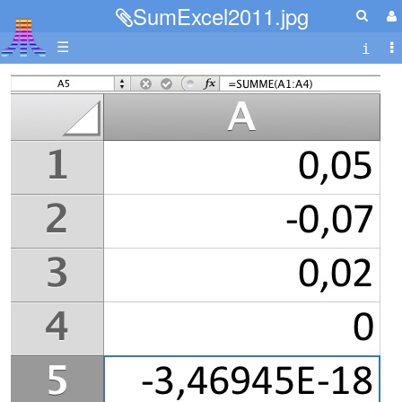
SumExcel2011.jpg
☰