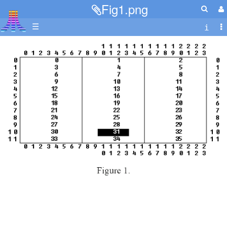
Fig1.png
☰